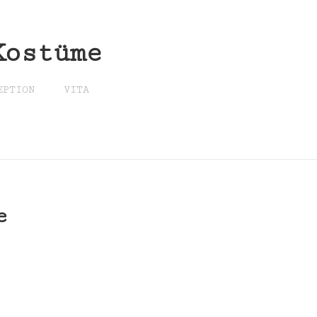
Kostüme
EPTION
VITA
e