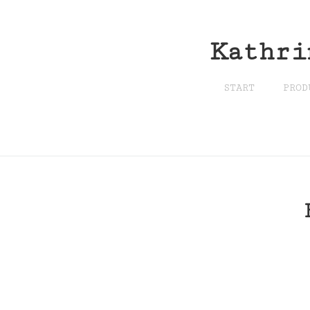
Kathri
START
PROD